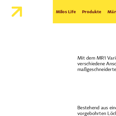
Milos Life
Produkte
Mär
Mit dem MR1 Vario
verschiedene Ansc
maßgeschneiderte
Bestehend aus ein
vorgebohrten Löch