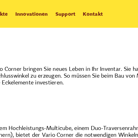
kte
Innovationen
Support
Kontakt
Maximale Flexi
 Corner bringen Sie neues Leben in Ihr Inventar. Sie h
hlusswinkel zu erzeugen. So müssen Sie beim Bau von
 Eckelemente investieren.
em Hochleistungs-Multicube, einem Duo-Traversenrahm
ern), bietet der Vario Corner die notwendigen Winkeln,