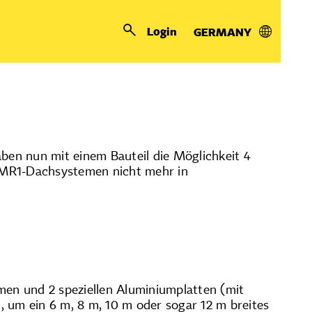
Login
GERMANY
bilität für MR1-Dächer!
aben nun mit einem Bauteil die Möglichkeit 4
 MR1-Dachsystemen nicht mehr in
en und 2 speziellen Aluminiumplatten (mit
 um ein 6 m, 8 m, 10 m oder sogar 12 m breites