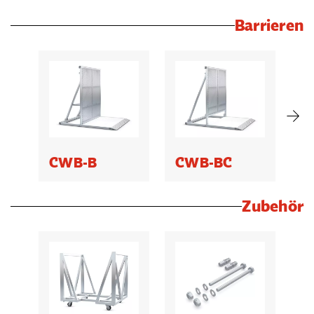
Barrieren
CWB-B
CWB-BC
C
Zubehör