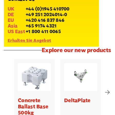
UK
+44 (0)1945 410700
DE
+49 251 2024014-0
EU
+420 416 837 846
Asia
+65 9174 4321
US East
+1 800 411 0065
Erhalten Sie Angebot
Explore our new products
Concrete
DeltaPlate
G
Ballast Base
500kg