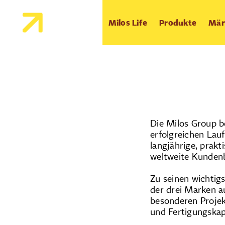
Milos Life
Produkte
Mär
Die Milos Group b
erfolgreichen Lau
langjährige, prak
weltweite Kundenb
Zu seinen wichtig
der drei Marken a
besonderen Projek
und Fertigungskap