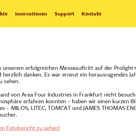
kte
Innovationen
Support
Kontakt
Fotobericht von d
 unserem erfolgreichen Messeauftritt auf der Prolight
 herzlich danken. Es war erneut ein herausragendes Ja
zu sehen.
Stand von Area Four Industries in Frankfurt nicht besuch
mosphäre erfahren konnten – haben wir einen kurzen Bi
ries – MILOS, LITEC, TOMCAT und JAMES THOMAS ENGI
sucher.
en Fotobericht zu sehen!