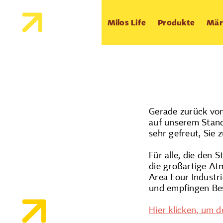
Milos Life
Produkte
Mär
Gerade zurück von
auf unserem Stand
sehr gefreut, Sie 
Für alle, die den 
die großartige At
Area Four Indust
und empfingen Be
Hier klicken, um d