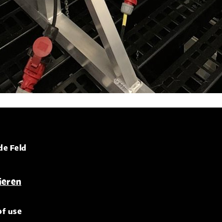
de Feld
of use