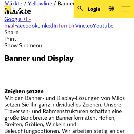
Märkte
/
Yellowline
/
Banner und Display
Login
Märkte
Google +
E-
mail
Facebook
LinkedIn
Tumblr
Vine.co
Youtube
Share
Print
Show Submenu
Banner und Display
Zeichen setzen
Mit den Banner- und Display-Lösungen von Milos
setzen Sie Ihr ganz individuelles Zeichen. Unsere
Traversen- und Rahmenstrukturen schaffen eine
große Bandbreite an Bannerformaten, Höhen,
Breiten, Größen, Winkeln und
Beleuchtungsoptionen. Wir arbeiten stetig an der