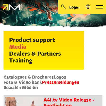
Login
Product support
Media
Dealers & Partners
Training
Catalogues & Brochures
Logos
Foto & Video bank
Pressemeldungen
Sozialen Medien
A4i.tv Video Release -
Spotlight on