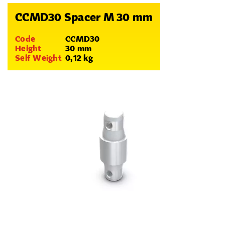
CCMD30 Spacer M 30 mm
Code
CCMD30
Height
30 mm
Self Weight
0,12 kg