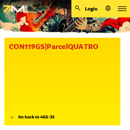
Login
CON119GS|ParcelQUATRO
Go back to 4GS-35