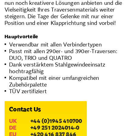
nun noch kreativere Lösungen anbieten und die
Vielseitigkeit Ihres Traversenmaterials weiter
steigern. Die Tage der Gelenke mit nur einer
Position und einer Klapprichtung sind vorbei!
Hauptvorteile
Verwendbar mit allen Verbindertypen
Passt mit allen 290er- und 390er-Traversen:
DUO, TRIO und QUATRO
Dank verstärktem Stahlgewindeeinsatz
hochtragfähig
Kompatibel mit einer umfangreichen
Zubehörpalette
TÜV zertifiziert
Contact Us
UK
+44 (0)1945 410700
DE
+49 251 2024014-0
EU
+420 416 837 846