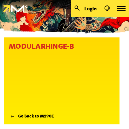
Login
MODULARHINGE-B
Go back to M290E