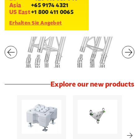
Asia
+65 9174 4321
US East
+1 800 411 0065
Erhalten Sie Angebot
Explore our new products