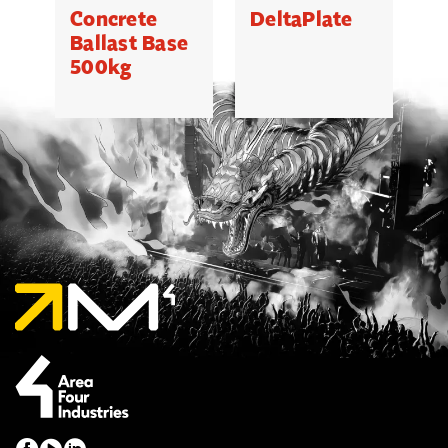
Concrete
DeltaPlate
G
Ballast Base
500kg