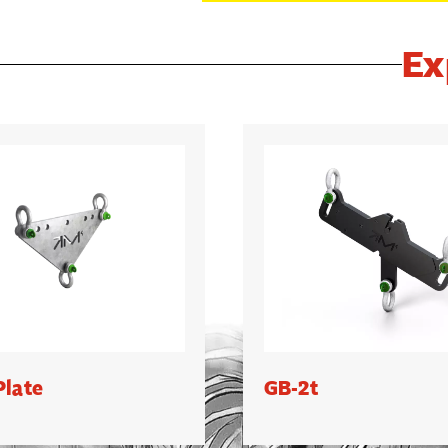
Ex
Plate
GB-2t