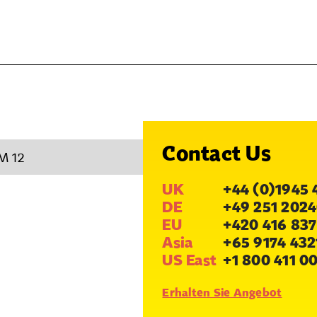
Contact Us
M 12
UK
+44 (0)1945 
DE
+49 251 2024
EU
+420 416 837
Asia
+65 9174 432
US East
+1 800 411 0
Erhalten Sie Angebot