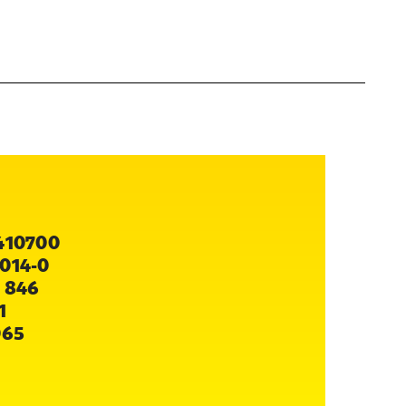
410700
014-0
 846
1
065