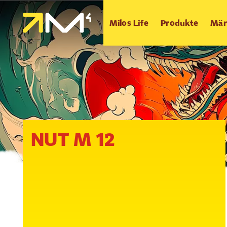
Milos Life
Produkte
Mär
NUT M 12