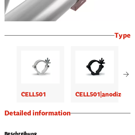
Type
CELL501
CELL501|anodized
C
Detailed information
Beschreibung