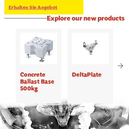
Erhalten Sie Angebot
Explore our new products
Concrete
DeltaPlate
G
Ballast Base
500kg