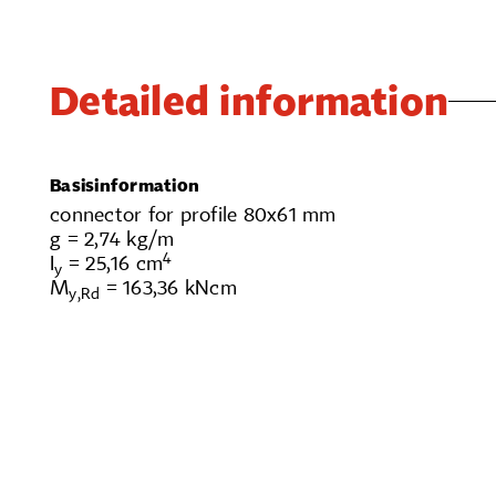
Detailed information
Basisinformation
connector for profile 80x61 mm
g = 2,74 kg/m
4
I
= 25,16 cm
y
M
= 163,36 kNcm
y,Rd