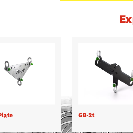
Ex
Plate
GB-2t