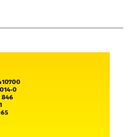
410700
014-0
 846
1
065