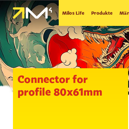
Milos Life
Produkte
Mär
Connector for
profile 80x61mm