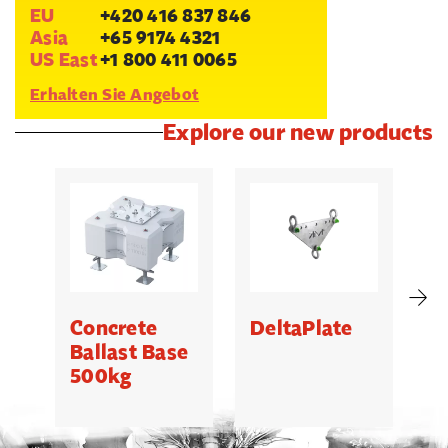
EU
+420 416 837 846
Asia
+65 9174 4321
US East
+1 800 411 0065
Erhalten Sie Angebot
Explore our new products
Concrete
DeltaPlate
G
Ballast Base
500kg