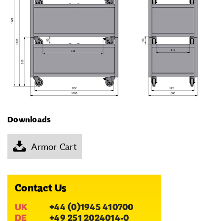
Downloads
Armor Cart
Contact Us
UK
+44 (0)1945 410700
DE
+49 251 2024014-0