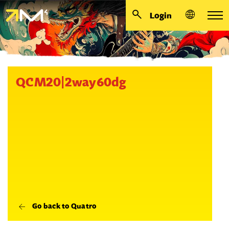
Login
QCM20|2way60dg
Go back to Quatro