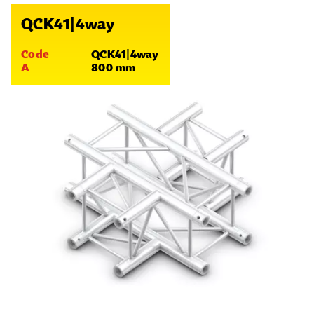
QCK41|4way
Code
QCK41|4way
A
800 mm