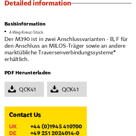
Detailed information
Basisinformation
4-Weg-Kreuz-Stück
Der M390 ist in zwei Anschlussvarianten - B, F für
den Anschluss an MILOS-Träger sowie an andere
marktübliche Traversenverbindungssysteme*
erhältlich.
PDF Herunterladen
QCK41
QCK41
Contact Us
UK
+44 (0)1945 410700
DE
+49 251 2024014-0