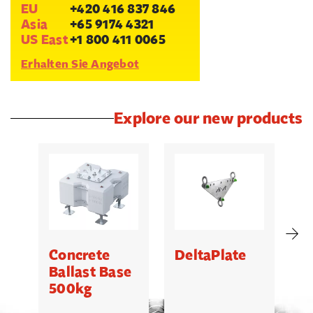
EU
+420 416 837 846
Asia
+65 9174 4321
US East
+1 800 411 0065
Erhalten Sie Angebot
Explore our new products
Concrete
DeltaPlate
G
Ballast Base
500kg