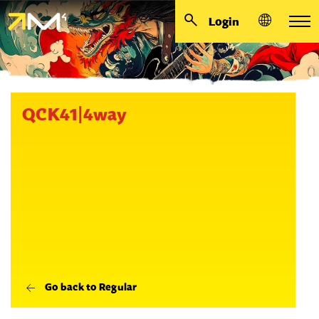
Login
QCK41|4way
Go back to Regular