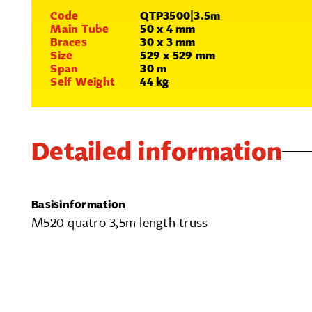
Code
QTP3500|3.5m
Main Tube
50 x 4 mm
Braces
30 x 3 mm
Size
529 x 529 mm
Span
30 m
Self Weight
44 kg
Detailed information
Basisinformation
M520 quatro 3,5m length truss