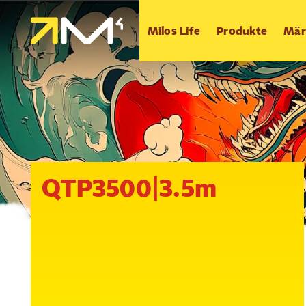
Milos Life
Produkte
Mär
QTP3500|3.5m