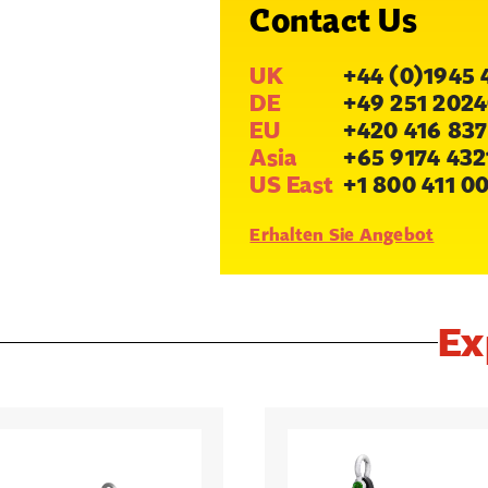
Contact Us
UK
+44 (0)1945 
DE
+49 251 2024
EU
+420 416 837
Asia
+65 9174 432
US East
+1 800 411 0
Erhalten Sie Angebot
Ex