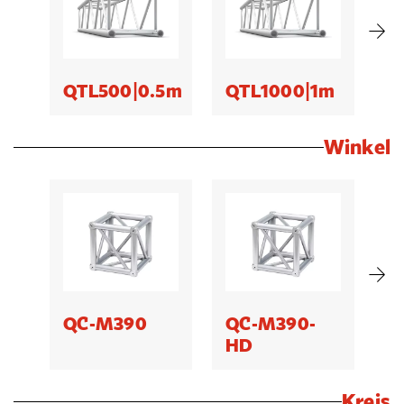
QTL500|0.5m
QTL1000|1m
Q
Winkel
QC-M390
QC-M390-
Q
HD
Kreis