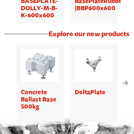
BASEPLATE-
BasePlateRubberPa
B
DOLLY-M-B-
|BBP600x600
K-600x600
Explore our new products
Concrete
DeltaPlate
G
Ballast Base
500kg