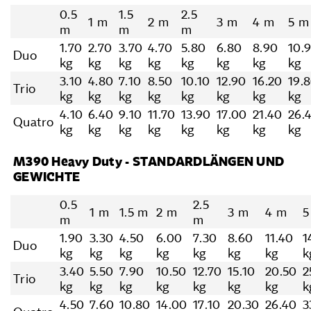
0.5
1.5
2.5
1 m
2 m
3 m
4 m
5 m
m
m
m
1.70
2.70
3.70
4.70
5.80
6.80
8.90
10.
Duo
kg
kg
kg
kg
kg
kg
kg
kg
3.10
4.80
7.10
8.50
10.10
12.90
16.20
19.
Trio
kg
kg
kg
kg
kg
kg
kg
kg
4.10
6.40
9.10
11.70
13.90
17.00
21.40
26.
Quatro
kg
kg
kg
kg
kg
kg
kg
kg
M390 Heavy Duty - STANDARDLÄNGEN UND
GEWICHTE
0.5
2.5
1 m
1.5 m
2 m
3 m
4 m
5
m
m
1.90
3.30
4.50
6.00
7.30
8.60
11.40
1
Duo
kg
kg
kg
kg
kg
kg
kg
k
3.40
5.50
7.90
10.50
12.70
15.10
20.50
2
Trio
kg
kg
kg
kg
kg
kg
kg
k
4.50
7.60
10.80
14.00
17.10
20.30
26.40
3