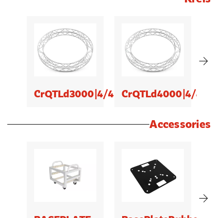
CrQTLd3000|4/4
CrQTLd4000|4/4
C
Accessories