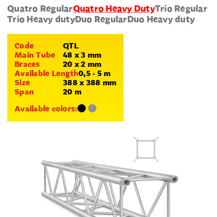
Quatro Regular
Quatro Heavy Duty
Trio Regular
Trio Heavy duty
Duo Regular
Duo Heavy duty
Code
QTL
Main Tube
48 x 3 mm
Braces
20 x 2 mm
Available Length
0,5 - 5 m
Size
388 x 388 mm
Span
20 m
Available colors: